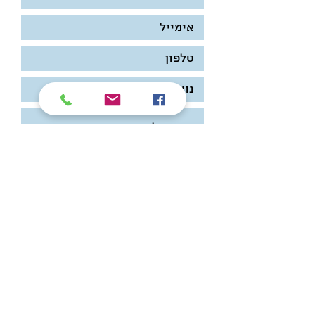
שלח/י